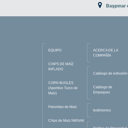
Başpınar
EQUIPO
ACERCA DE LA
COMPAÑÍA
CHIPS DE MAÍZ
INFLADO
Catálogo de extrusión
CORN BUGLES
Catálogo de
(Aperitivo Turco de
Empaques
Maíz)
Palomitas de Maíz
testimonios
Chips de Maíz NIKNAK