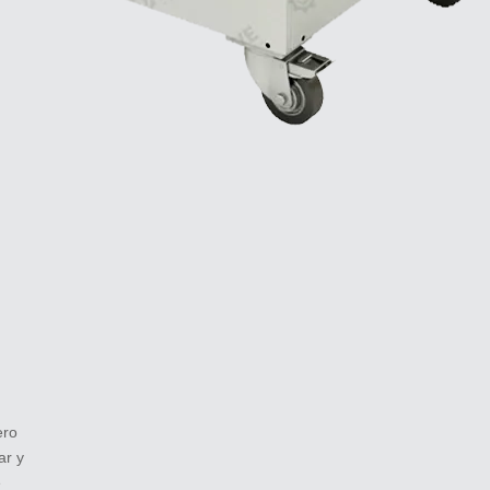
ero
ar y
e