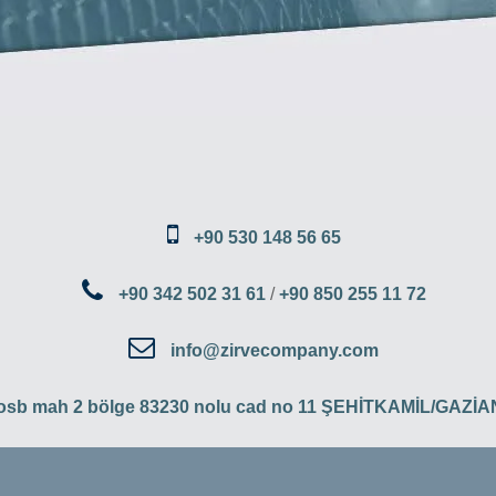
+90 530 148 56 65
+90 342 502 31 61
/
+90 850 255 11 72
info@zirvecompany.com
 osb mah 2 bölge 83230 nolu cad no 11 ŞEHİTKAMİL/GAZ