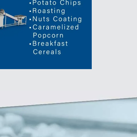
Zirve Extrussion
Le responderemos lo antes posible.