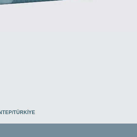
İANTEP/TÜRKİYE