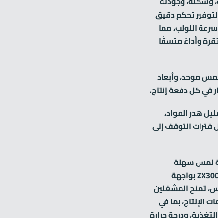
، وشكله، وجودته
لعامة. صُممت آلة ZX300 لتوفير تحكم دقيق
سرعة اللولب، مما
 وأداءً متسقًا
مس موحد، وأبعاد
ر في كل دفعة إنتاج.
يل هدر المواد،
 فترات التوقف إلى
 HMI بشاشة لمس سهلة
الاستخدام: تم تجهيز جهاز ZX300 بواجهة
س، تمنح المشغلين
ت الإنتاج، بما في
تغذية، ودرجة حرارة