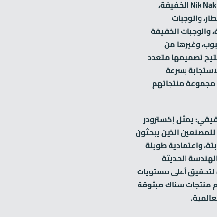
لإنتاج رقائق الذرة، ووجبات Nik Nak الخفيفة،
ار، والوجبات
 والوجبات الخفيفة
بوب، وغيرها من
يتيح تصميمها متعدد
استجابة بسرعة
مجموعة منتجاتهم
قيقي: يمثل إكسترودر
ر الأمثل للمصنعين الذين يبحثون
بتة، واعتمادية طويلة
الهندسة الحديثة
ة لتحقيق أعلى مستويات
يم منتجات سناك مبثوقة
عالمية.