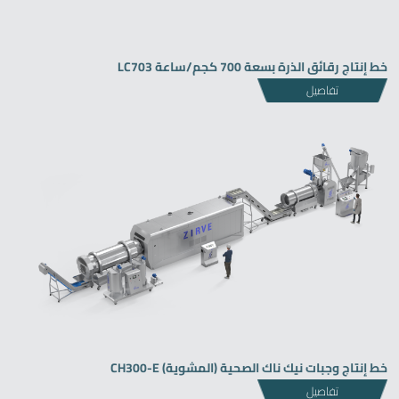
خط إنتاج رقائق الذرة بسعة 700 كجم/ساعة LC703
تفاصيل
خط إنتاج وجبات نيك ناك الصحية (المشوية) CH300-E
تفاصيل