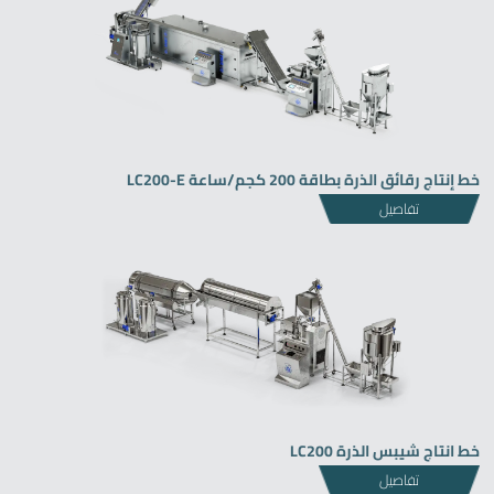
خط إنتاج رقائق الذرة بطاقة 200 كجم/ساعة LC200-E
تفاصيل
خط انتاج شيبس الذرة LC200
تفاصيل