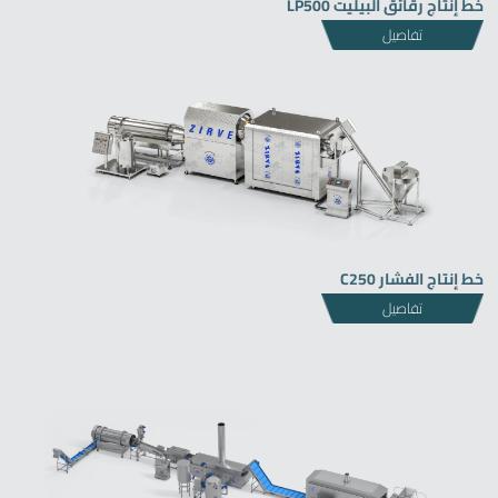
خط إنتاج رقائق البيليت LP500
تفاصيل
خط إنتاج الفشار C250
تفاصيل