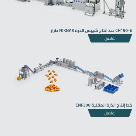
CH150-E خط انتاج شيبس الذرة NIKNAK طراز
تفاصيل
خط إنتاج الذرة المقلية CNF300
تفاصيل