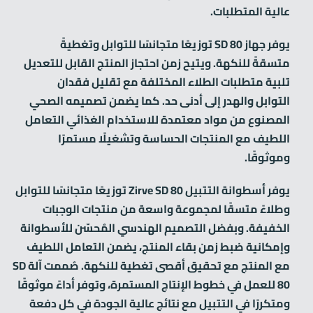
عالية المتطلبات.
يوفر جهاز SD 80 توزيعًا متجانسًا للتوابل وتغطيةً
متسقةً للنكهة. ويتيح زمن احتجاز المنتج القابل للتعديل
تلبية متطلبات الطلاء المختلفة مع تقليل فقدان
التوابل والهدر إلى أدنى حد. كما يضمن تصميمه الصحي
المصنوع من مواد معتمدة للاستخدام الغذائي التعامل
اللطيف مع المنتجات الحساسة وتشغيلًا مستمرًا
وموثوقًا.
يوفر أسطوانة التتبيل Zirve SD 80 توزيعًا متجانسًا للتوابل
وطلاءً متسقًا لمجموعة واسعة من منتجات الوجبات
الخفيفة. وبفضل التصميم الهندسي المُحسّن للأسطوانة
وإمكانية ضبط زمن بقاء المنتج، يضمن التعامل اللطيف
مع المنتج مع تحقيق أقصى تغطية للنكهة. صُممت آلة SD
80 للعمل في خطوط الإنتاج المستمرة، وتوفر أداءً موثوقًا
ومتكررًا في التتبيل مع نتائج عالية الجودة في كل دفعة