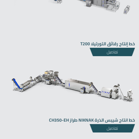
خط إنتاج رقائق التورتيلا T200
تفاصيل
خط انتاج شيبس الذرة NIKNAK طراز CH350-EH
تفاصيل