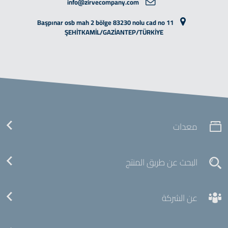
info@zirvecompany.com
Başpınar osb mah 2 bölge 83230 nolu cad no 11
ŞEHİTKAMİL/GAZİANTEP/TÜRKİYE
معدات
البحث عن طريق المنتج
عن الشركة