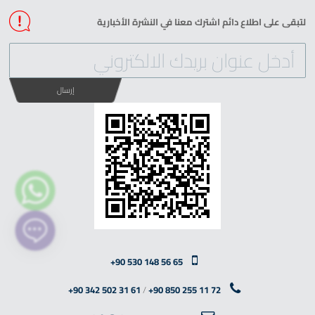
لتبقى على اطلاع دائم اشترك معنا في النشرة الأخبارية
إرسال
+90 530 148 56 65
+90 342 502 31 61
/
+90 850 255 11 72