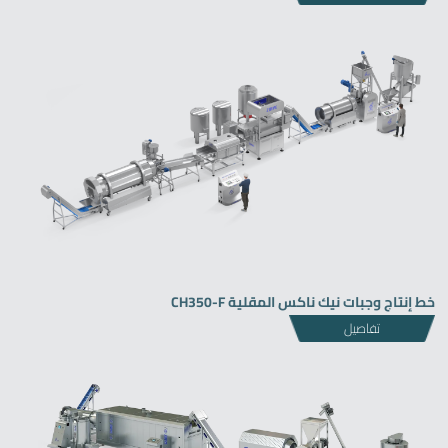
خط إنتاج وجبات نيك ناكس المقلية CH350-F
تفاصيل