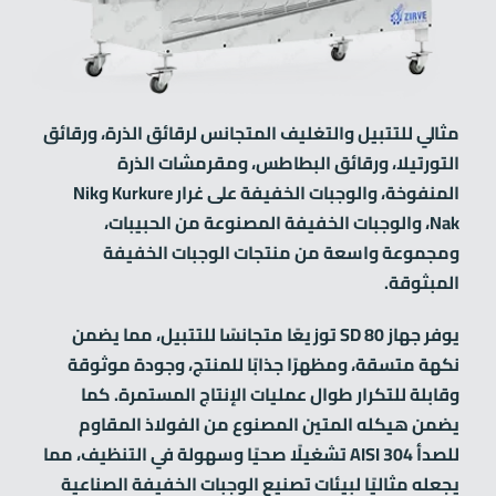
مثالي للتتبيل والتغليف المتجانس لرقائق الذرة، ورقائق
التورتيلا، ورقائق البطاطس، ومقرمشات الذرة
المنفوخة، والوجبات الخفيفة على غرار Kurkure وNik
Nak، والوجبات الخفيفة المصنوعة من الحبيبات،
ومجموعة واسعة من منتجات الوجبات الخفيفة
المبثوقة.
يوفر جهاز SD 80 توزيعًا متجانسًا للتتبيل، مما يضمن
نكهة متسقة، ومظهرًا جذابًا للمنتج، وجودة موثوقة
وقابلة للتكرار طوال عمليات الإنتاج المستمرة. كما
يضمن هيكله المتين المصنوع من الفولاذ المقاوم
للصدأ AISI 304 تشغيلًا صحيًا وسهولة في التنظيف، مما
يجعله مثاليًا لبيئات تصنيع الوجبات الخفيفة الصناعية