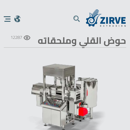
حوض القلي وملحقاته
12287