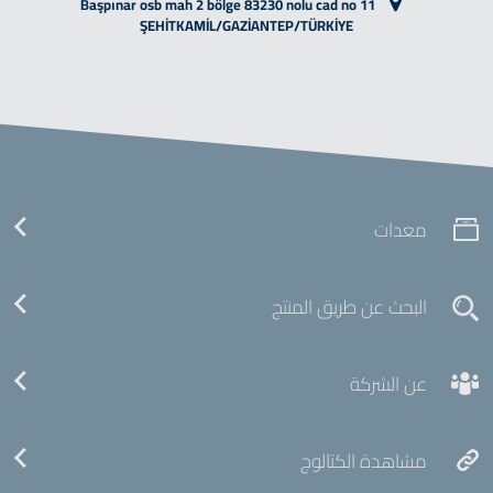
Başpınar osb mah 2 bölge 83230 nolu cad no 11
ŞEHİTKAMİL/GAZİANTEP/TÜRKİYE
معدات
البحث عن طريق المنتج
عن الشركة
مشاهدة الكتالوج