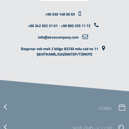
+90 530 148 56 65
+90 342 502 31 61
/
+90 850 255 11 72
info@zirvecompany.com
Başpınar osb mah 2 bölge 83230 nolu cad no 11
ŞEHİTKAMİL/GAZİANTEP/TÜRKİYE
معدات
البحث عن طريق المنتج