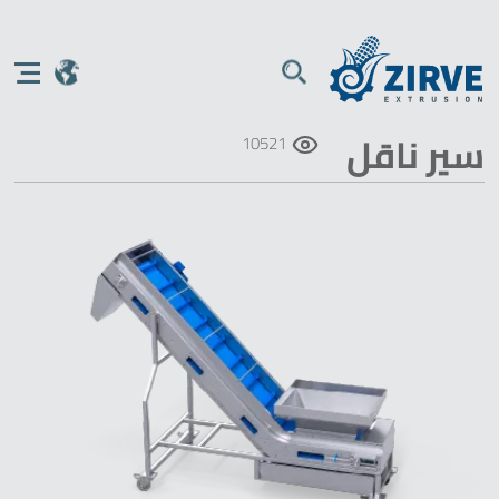
سير ناقل
10521