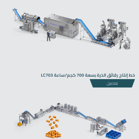
Zirve Extrussion
سوف نقوم بالرد في أقرب وقت ممكن
خط إنتاج رقائق الذرة بسعة 700 كجم/ساعة LC703
تفاصيل