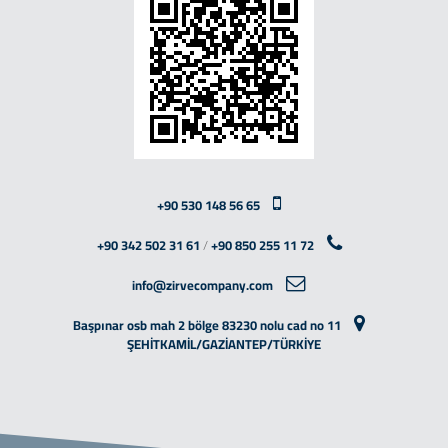
+90 530 148 56 65
+90 342 502 31 61
/
+90 850 255 11 72
info@zirvecompany.com
Başpınar osb mah 2 bölge 83230 nolu cad no 11
ŞEHİTKAMİL/GAZİANTEP/TÜRKİYE