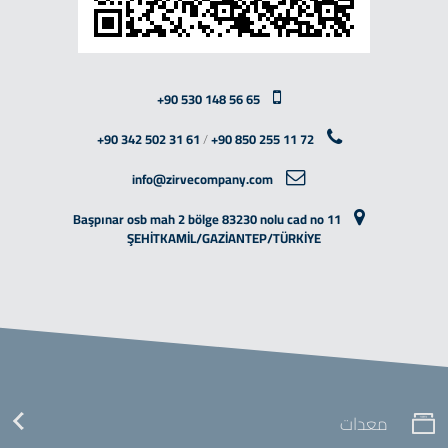
+90 530 148 56 65
+90 342 502 31 61
/
+90 850 255 11 72
info@zirvecompany.com
Başpınar osb mah 2 bölge 83230 nolu cad no 11
ŞEHİTKAMİL/GAZİANTEP/TÜRKİYE
معدات