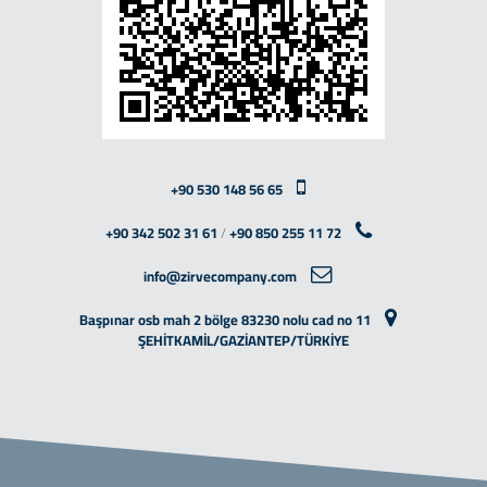
+90 530 148 56 65
+90 342 502 31 61
/
+90 850 255 11 72
info@zirvecompany.com
Başpınar osb mah 2 bölge 83230 nolu cad no 11
ŞEHİTKAMİL/GAZİANTEP/TÜRKİYE