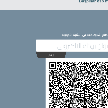
Başpınar osb 
ائم اشترك معنا في النشرة الأخبارية
إرسال