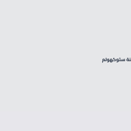
Zirve Extrussion
سوف نقوم بالرد في أقرب وقت ممكن
SNACKEX 20 والمقام في مدينة ستوكهولم