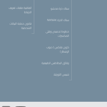
اتفاقية ملفات تعريف
سناك ذرة محشو
الارتباط
سناك الذرة NIKNAK
قانون حماية البيانات
الشخصية
خطوط تحميص وقلي
المكسرات
كورن فلكس ( حبوب
الإفطار )
رقائق البطاطس الطبيعية
شيبس التورتيلا