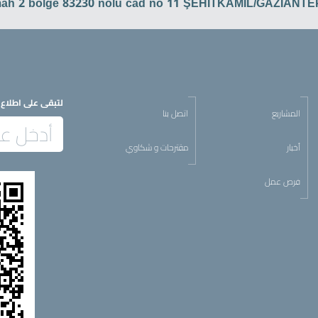
mah 2 bölge 83230 nolu cad no 11 ŞEHİTKAMİL/GAZİANT
لتبقى على اطلاع د
المشاريع
اتصل بنا
أخبار
مقترحات و شكاوي
فرص عمل