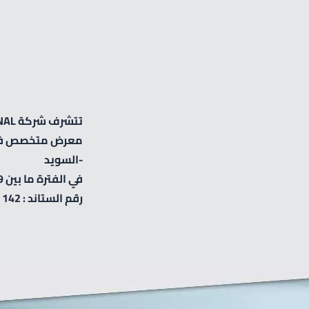
تتشرف شركة ZIRVE INTERNATIONAL بدعوتكم لزيارة ستاند الشركة ضمن اكبر
-السويد
في الفترة ما بين 19-20 حزيران
رقم الستاند : 142