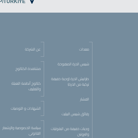
EP/TÜRKİYE
معدات
عن الشركة
شيبس الذرة المنفوخة
مشاهدة الكتالوج
طرابيش الذرة (وجبة خفيفة
كتالوج أنظمة التعبئة
تركية من الذرة)
والتغليف
الفشار
الشهادات و التوصيات
رقائق شيبس البيليت
سياسة الخصوصية والإشعار
وجبات خفيفة من البقوليات
القانوني
والبروتين