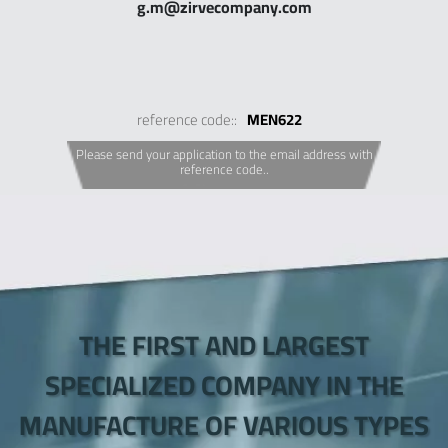
g.m@zirvecompany.com
reference code::
MEN622
Please send your application to the email address with
reference code..
Zirve Extrussion
We’ll reply as soon as possible
THE FIRST AND LARGEST
SPECIALIZED COMPANY IN THE
MANUFACTURE OF VARIOUS TYPES