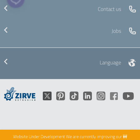
Contact us
Jobs
Language
We are currently improving our
🚧 Website Under Development