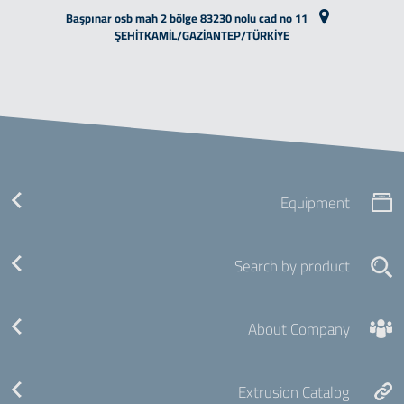
Başpınar osb mah 2 bölge 83230 nolu cad no 11
ŞEHİTKAMİL/GAZİANTEP/TÜRKİYE
Equipment
Search by product
About Company
Extrusion Catalog