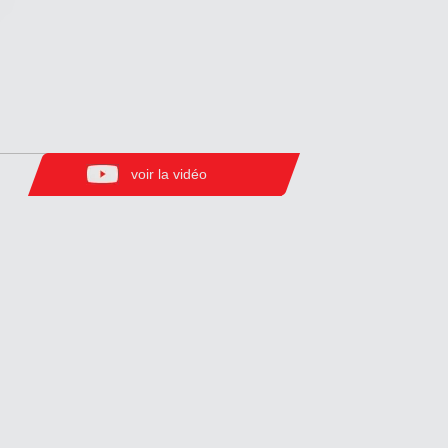
voir la vidéo
Zirve Extrussion
Nous vous répondrons dans les plus brefs délais