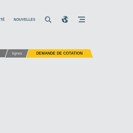
ÉTÉ
NOUVELLES
E
E
E
s
lignes
DEMANDE DE COTATION