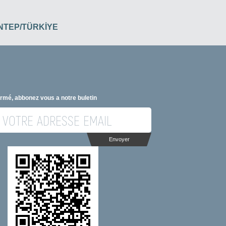
İANTEP/TÜRKİYE
ormé, abbonez vous a notre buletin
Envoyer