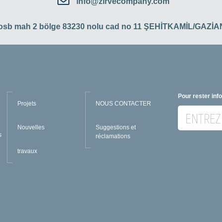
info@zirvecompany.com
 osb mah 2 bölge 83230 nolu cad no 11 ŞEHİTKAMİL/GAZ
Pour rester inf
Projets
NOUS CONTACTER
Nouvelles
Suggestions et
s
réclamations
travaux