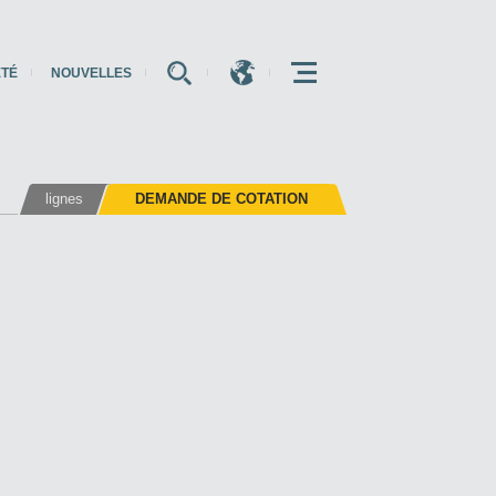
ÉTÉ
NOUVELLES
E
E
E
lignes
DEMANDE DE COTATION