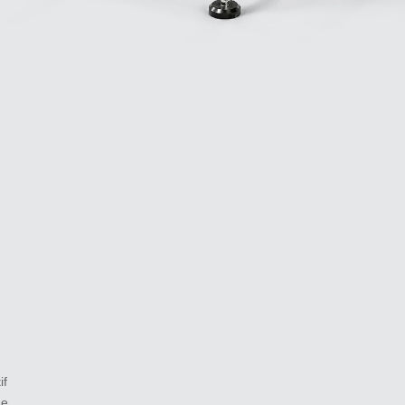
if
me