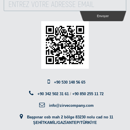
Envoyer
+90 530 148 56 65
+90 342 502 31 61
/
+90 850 255 11 72
info@zirvecompany.com
Başpınar osb mah 2 bölge 83230 nolu cad no 11
ŞEHİTKAMİL/GAZİANTEP/TÜRKİYE