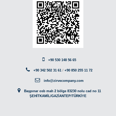
+90 530 148 56 65
+90 342 502 31 61
/
+90 850 255 11 72
info@zirvecompany.com
Başpınar osb mah 2 bölge 83230 nolu cad no 11
ŞEHİTKAMİL/GAZİANTEP/TÜRKİYE