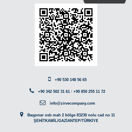
+90 530 148 56 65
+90 342 502 31 61
/
+90 850 255 11 72
info@zirvecompany.com
Başpınar osb mah 2 bölge 83230 nolu cad no 11
ŞEHİTKAMİL/GAZİANTEP/TÜRKİYE