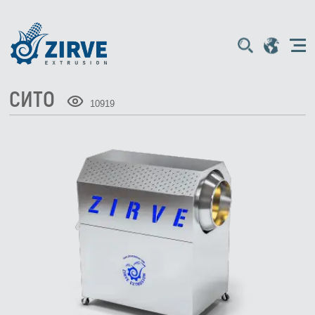
СИТО
10919