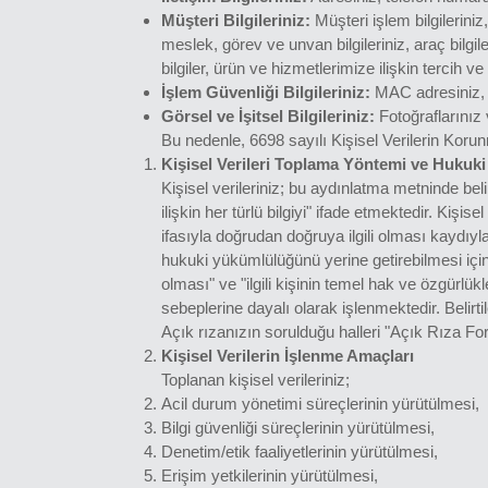
Müşteri Bilgileriniz:
Müşteri işlem bilgileriniz,
meslek, görev ve unvan bilgileriniz, araç bilgile
bilgiler, ürün ve hizmetlerimize ilişkin tercih ve 
İşlem Güvenliği Bilgileriniz:
MAC adresiniz, l
Görsel ve İşitsel Bilgileriniz:
Fotoğraflarınız 
Bu nedenle, 6698 sayılı Kişisel Verilerin Kor
Kişisel Verileri Toplama Yöntemi ve Hukuki
Kişisel verileriniz; bu aydınlatma metninde beli
ilişkin her türlü bilgiyi" ifade etmektedir. Ki
ifasıyla doğrudan doğruya ilgili olması kaydıyla
hukuki yükümlülüğünü yerine getirebilmesi için 
olması" ve "ilgili kişinin temel hak ve özgürl
sebeplerine dayalı olarak işlenmektedir. Belirt
Açık rızanızın sorulduğu halleri "Açık Rıza For
Kişisel Verilerin İşlenme Amaçları
Toplanan kişisel verileriniz;
Acil durum yönetimi süreçlerinin yürütülmesi,
Bilgi güvenliği süreçlerinin yürütülmesi,
Denetim/etik faaliyetlerinin yürütülmesi,
Erişim yetkilerinin yürütülmesi,