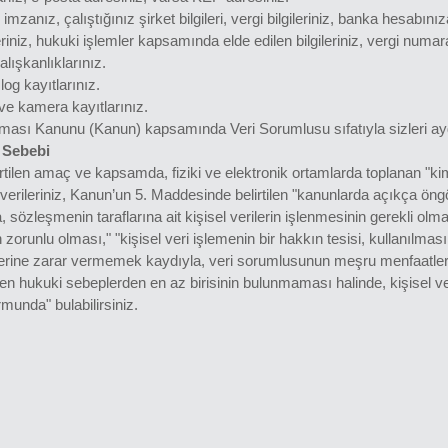
 imzanız, çalıştığınız şirket bilgileri, vergi bilgileriniz, banka hesabınıza
riniz, hukuki işlemler kapsamında elde edilen bilgileriniz, vergi numaran
alışkanlıklarınız.
og kayıtlarınız.
ve kamera kayıtlarınız.
unması Kanunu (Kanun) kapsamında Veri Sorumlusu sıfatıyla sizleri ayd
 Sebebi
rtilen amaç ve kapsamda, fiziki ve elektronik ortamlarda toplanan "kimli
şisel verileriniz, Kanun’un 5. Maddesinde belirtilen "kanunlarda açıkça 
, sözleşmenin taraflarına ait kişisel verilerin işlenmesinin gerekli olm
zorunlu olması," "kişisel veri işlemenin bir hakkın tesisi, kullanılma
üklerine zarar vermemek kaydıyla, veri sorumlusunun meşru menfaatleri
ilen hukuki sebeplerden en az birisinin bulunmaması halinde, kişisel ver
munda" bulabilirsiniz.