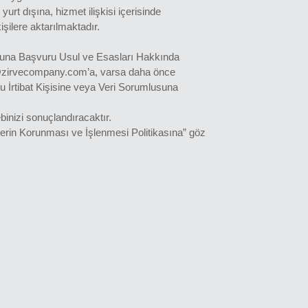
yurt dışına, hizmet ilişkisi içerisinde
şilere aktarılmaktadır.
mlusuna Başvuru Usul ve Esasları Hakkında
info@zirvecompany.com’a, varsa daha önce
u İrtibat Kişisine veya Veri Sorumlusuna
ebinizi sonuçlandıracaktır.
ilerin Korunması ve İşlenmesi Politikasına” göz