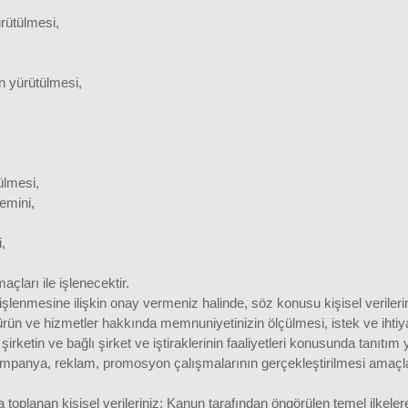
rütülmesi,
in yürütülmesi,
ülmesi,
emini,
,
açları ile işlenecektir.
in işlenmesine ilişkin onay vermeniz halinde, söz konusu kişisel verileri
, ürün ve hizmetler hakkında memnuniyetinizin ölçülmesi, istek ve ihti
, şirketin ve bağlı şirket ve iştiraklerinin faaliyetleri konusunda tanıtı
kampanya, reklam, promosyon çalışmalarının gerçekleştirilmesi amaçlar
oplanan kişisel verileriniz; Kanun tarafından öngörülen temel ilkele