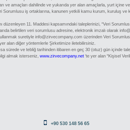
ları ve amaçları dahilinde ve yukarıda yer alan amaçlarla, yurt içine ve 
ri Sorumlusu iş ortaklarına, kanunen yetkili kamu kurum, kuruluş ve ki
larını düzenleyen 11. Maddesi kapsamındaki taleplerinizi, “Veri Soru
yukarıda belirtilen veri sorumlusu adresine, elektronik imzalı olarak 
zi kullanmak suretiyle info@zirvecompany.com üzerinden Veri Sorumlus
 alan diğer yöntemlerle Şirketimize iletebilirsiniz.
ısa sürede ve tebliğ tarihinden itibaren en geç 30 (otuz) gün içinde tal
bilgi almak isterseniz,
www.zirvecompany.net
‘te yer alan “Kişisel Ver
+90 530 148 56 65