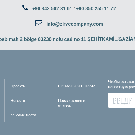
+90 342 502 31 61
/
+90 850 255 11 72
info@zirvecompany.com
 osb mah 2 bölge 83230 nolu cad no 11 ŞEHİTKAMİL/GAZ
Чтобы остават
Проекты
СВЯЗАТЬСЯ С НАМИ
новостную ра
Новости
Предложения и
жалобы
рабочие места