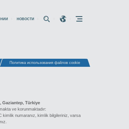
АНИИ
НОВОСТИ
E
E
E
Политика использования файлов cookie
, Gaziantep, Türkiye
anmakta ve korunmaktadır:
kimlik numaranız, kimlik bilgileriniz, varsa
nız.