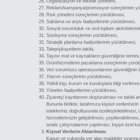
Organizasyon ve etkinlik yönetimi,
Reklam/kampanya/promosyon süreçlerinin yü
Risk yönetimi süreçlerinin yürütülmesi,
Saklama ve arşiv faaliyetlerinin yürütülmesi,
Sosyal sorumluluk ve sivil toplum aktivitelerin
Sözleşme süreçlerinin yürütülmesi,
Stratejik planlama faaliyetlerinin yürütülmesi,
Talep/şikayetlerin takibi,
Taşınır mal ve kaynakların güvenliğinin temini,
Ürün/hizmetlerin pazarlama süreçlerinin yürüt
Veri sorumlusu operasyonlarının güvenliğinin t
Yatırım süreçlerinin yürütülmesi,
Yetkili kişi, kurum ve kuruluşlara bilgi verilmesi
Yönetim faaliyetlerinin yürütülmesi,
Ziyaretçi kayıtlarının oluşturulması ve takibi am
Bununla birlikte, tarafımıza kişisel verileriniz
istekleriniz doğrultusunda özelleştirilebilmesi
hizmetlerimizin geliştirilmesi, çeşitlendirilmesi
analiz çalışmalarının yapılması, kişiye özel 
Kişisel Verilerin Aktarılması
Kanun ve yukarıda yer alan maddeler uyarınca t