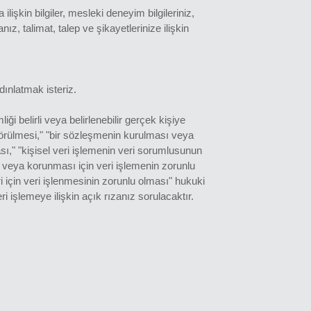
 ilişkin bilgiler, mesleki deneyim bilgileriniz,
ız, talimat, talep ve şikayetlerinize ilişkin
ınlatmak isteriz.
ği belirli veya belirlenebilir gerçek kişiye
öngörülmesi," "bir sözleşmenin kurulması veya
ası," "kişisel veri işlemenin veri sorumlusunun
sı veya korunması için veri işlemenin zorunlu
 için veri işlenmesinin zorunlu olması" hukuki
i işlemeye ilişkin açık rızanız sorulacaktır.