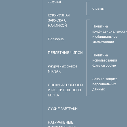
закуска)
отзывы
КУКУРУЗНАЯ
ЗАКУСКА С
НАЧИНКОЙ
Политика
конфиденциальност
и официальное
Попкорна
уведомление
ПЕЛЛЕТНЫЕ ЧИПСЫ
Политика
использования
файлов cookie
кукурузных снеков
NIKNAK
Закон о защите
персональных
СНЕКИ ИЗ БОБОВЫХ
данных
И РАСТИТЕЛЬНОГО
БЕЛКА
СУХИЕ ЗАВТРАКИ
НАТУРАЛЬНЫЕ