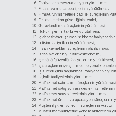
Faaliyetlerin mevzuata uygun yürütülmesi,
Finans ve muhasebe işlerinin yürütülmesi,
Firma/ürün/hizmetlere bağlılık süreçlerinin yür
Fiziksel mekan güvenliğinin temini,
Görevlendirme süreçlerinin yürütülmesi,
Hukuk işlerinin takibi ve yürütülmesi,
İç denetim/soruşturma/istihbarat faaliyetlerini
İletişim faaliyetlerinin yürütülmesi,
İnsan kaynakları süreçlerinin planlanması,
İş faaliyetlerinin yürütülmesi/denetimi,
İş sağlığı/güvenliği faaliyetlerinin yürütülmesi,
İş süreçlerinin iyileştirilmesine yönelik önerile
İş sürekliliğinin sağlanması faaliyetlerinin yürü
Lojistik faaliyetlerinin yürütülmesi,
Mal/hizmet satın alım süreçlerinin yürütülmesi
Mal/hizmet satış sonrası destek hizmetlerinin
Mal/hizmet satış süreçlerinin yürütülmesi,
Mal/hizmet üretim ve operasyon süreçlerinin y
Müşteri ilişkileri yönetimi süreçlerinin yürütülm
Müşteri memnuniyetine yönelik aktivitelerin yü