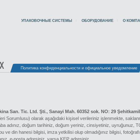
УПАКОВОЧНЫЕ СИСТЕМЫ
ОБОРУДОВАНИЕ
О КОМП
Х
Политика конфиденциальности и официальное уведомление
a San. Tic. Ltd. Şti., Sanayi Mah. 60352 sok. NO: 29 Şehitkamil
 (Veri Sorumlusu) olarak aşağıdaki kişisel verileriniz işlenmekte, sakl
a adınız, doğum tarihiniz, doğum yeriniz, cinsiyetiniz, uyruğunuz, TC 
u ve din hanesi bilgisi, imza yetkilisi olup olmadığınız bilgisi, fotoğrafı
nız, e-posta adresiniz, varsa KEP adresiniz.