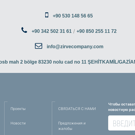
+90 530 148 56 65
/
+90 342 502 31 61
+90 850 255 11 72
info@zirvecompany.com
 osb mah 2 bölge 83230 nolu cad no 11 ŞEHİTKAMİL/GAZ
Чтобы остават
Проекты
СВЯЗАТЬСЯ С НАМИ
новостную ра
Новости
Предложения и
жалобы