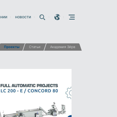
АНИИ
НОВОСТИ
E
E
E
Проекты
Cтатьи
Академия Эйрв