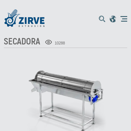
SECADORA
10288