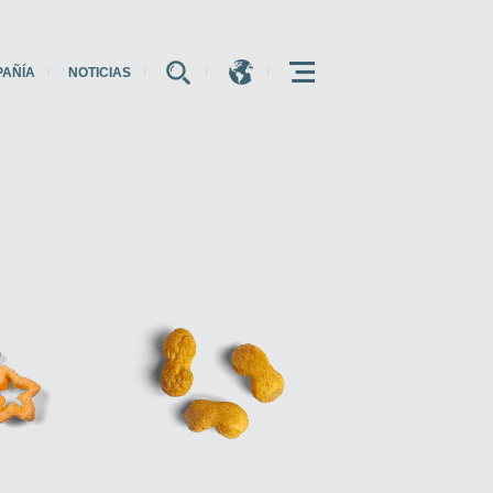
PAÑÍA
NOTICIAS
E
E
E