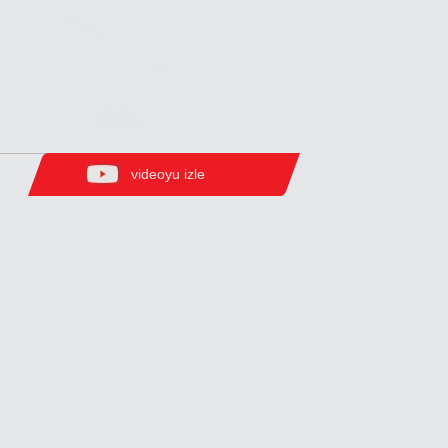
videoyu izle
Zirve Extrussion