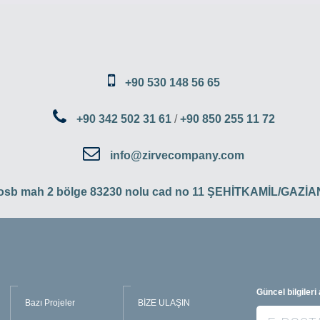
+90 530 148 56 65
+90 342 502 31 61
/
+90 850 255 11 72
info@zirvecompany.com
 osb mah 2 bölge 83230 nolu cad no 11 ŞEHİTKAMİL/GAZ
Güncel bilgileri
Bazı Projeler
BİZE ULAŞIN