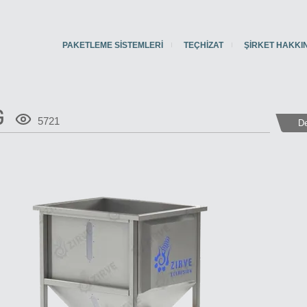
PAKETLEME SISTEMLERI
TEÇHIZAT
ŞIRKET HAKKI
G
5721
D