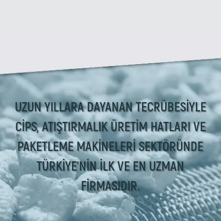
UZUN YILLARA DAYANAN TECRÜBESIYLE
CIPS, ATIŞTIRMALIK ÜRETIM HATLARI VE
PAKETLEME MAKINELERI SEKTÖRÜNDE
TÜRKIYE'NIN İLK VE EN UZMAN
FIRMASIDIR.