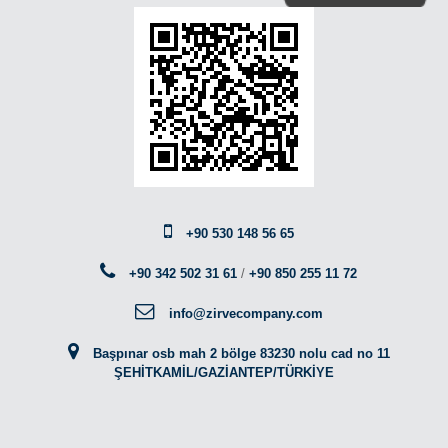
+90 530 148 56 65
+90 342 502 31 61
/
+90 850 255 11 72
info@zirvecompany.com
Başpınar osb mah 2 bölge 83230 nolu cad no 11
ŞEHİTKAMİL/GAZİANTEP/TÜRKİYE