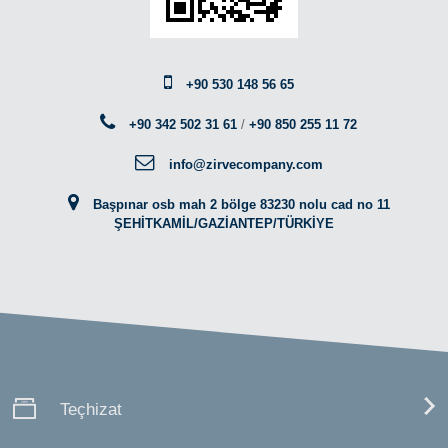
+90 530 148 56 65
+90 342 502 31 61
/
+90 850 255 11 72
info@zirvecompany.com
Başpınar osb mah 2 bölge 83230 nolu cad no 11
ŞEHİTKAMİL/GAZİANTEP/TÜRKİYE
Teçhizat