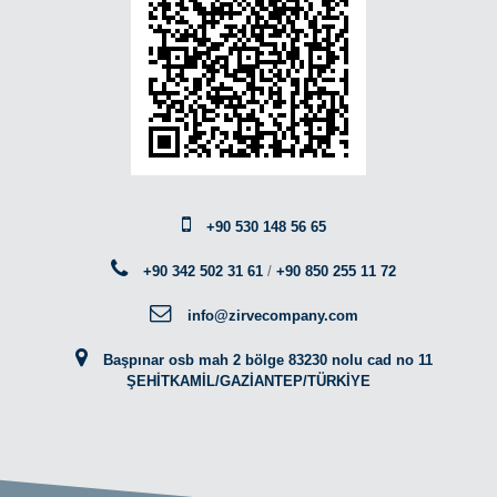
+90 530 148 56 65
+90 342 502 31 61
/
+90 850 255 11 72
info@zirvecompany.com
Başpınar osb mah 2 bölge 83230 nolu cad no 11
ŞEHİTKAMİL/GAZİANTEP/TÜRKİYE