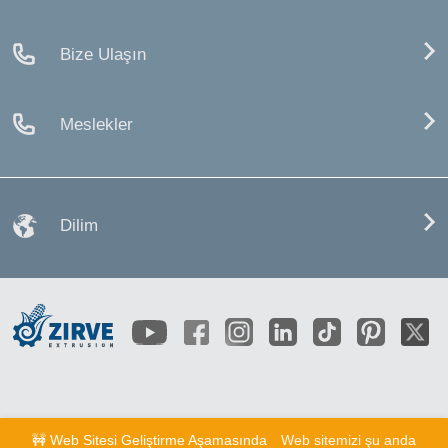
Bize Ulaşın
Meslekler
Dilim
🚧 Web Sitesi Geliştirme Aşamasında
Web sitemizi şu anda