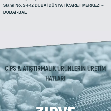
Stand No. S-F42 DUBAİ DÜNYA TİCARET MERKEZİ –
DUBAİ -BAE
CİPS & ATIŞTIRMALIK ÜRÜNLERİN ÜRETİM
HATLARI