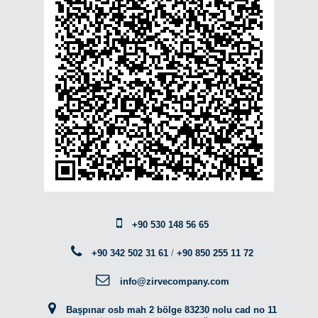
+90 530 148 56 65
+90 342 502 31 61
/
+90 850 255 11 72
info@zirvecompany.com
Başpınar osb mah 2 bölge 83230 nolu cad no 11