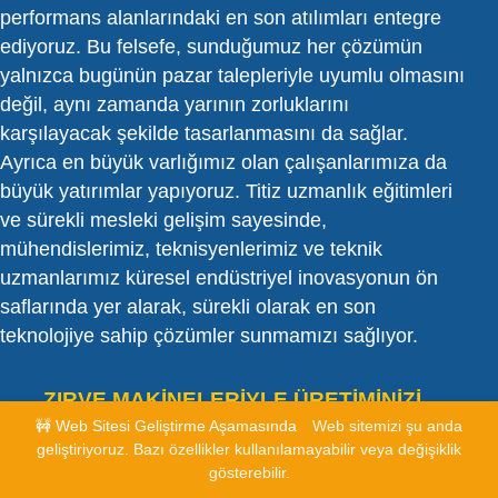
performans alanlarındaki en son atılımları entegre
ediyoruz. Bu felsefe, sunduğumuz her çözümün
yalnızca bugünün pazar talepleriyle uyumlu olmasını
değil, aynı zamanda yarının zorluklarını
karşılayacak şekilde tasarlanmasını da sağlar.
Ayrıca en büyük varlığımız olan çalışanlarımıza da
büyük yatırımlar yapıyoruz. Titiz uzmanlık eğitimleri
ve sürekli mesleki gelişim sayesinde,
mühendislerimiz, teknisyenlerimiz ve teknik
uzmanlarımız küresel endüstriyel inovasyonun ön
saflarında yer alarak, sürekli olarak en son
teknolojiye sahip çözümler sunmamızı sağlıyor.
ZIRVE MAKİNELERİYLE ÜRETİMİNİZİ
GELİŞTİRİN
🚧 Web Sitesi Geliştirme Aşamasında
Web sitemizi şu anda
geliştiriyoruz. Bazı özellikler kullanılamayabilir veya değişiklik
gösterebilir.