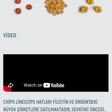
VIDEO
CHIPS LINESCIPS HATLARI FILISTIN VE ÜRDÜN'DEKI
BÜYÜK ŞIRKETLERE SATILMAKTADIR, SEVKIYAT ÖNCESI