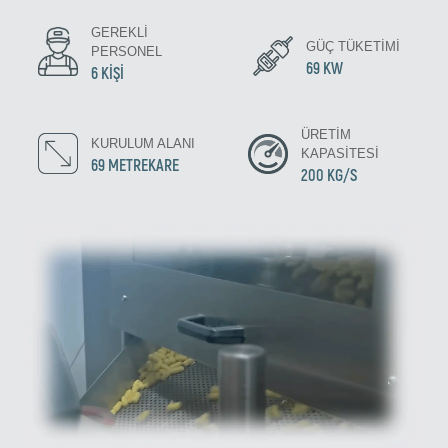
GEREKLI
GÜÇ TÜKETIMI
PERSONEL
69 KW
6 KIŞI
ÜRETIM
KURULUM ALANI
KAPASITESI
69 METREKARE
200 KG/S