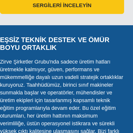
SERGİLERİ İNCELEYİN
EŞSIZ TEKNIK DESTEK VE ÖMÜR
BOYU ORTAKLIK
Zirve Şirketler Grubu'nda sadece üretim hatları
üretmekle kalmıyor, güven, performans ve
mükemmelliğe dayalı uzun vadeli stratejik ortaklıklar
kuruyoruz. Taahhüdümüz, birinci sınıf makineler
sunmakla başlar ve operatörler, mühendisler ve
üretim ekipleri için tasarlanmış kapsamlı teknik
eğitim programlarıyla devam eder. Bu özel eğitim
oturumları, her üretim hattının maksimum
verimliliğe, üstün operasyonel istikrara ve sürekli
yüksek çıktı kalitesine ulaşmasını sağlar. Bizi farklı