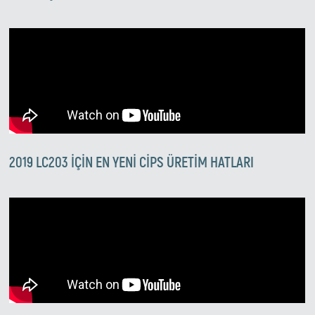
MISIR CIPSI HATLARINDAN BIRININ DENEME AŞAMASI
ARE SOLD TO MAJOR COMPANIES IN PALESTINE AND
JORDAN, TRIAL PHASE OF ONE OF THE CORN CHIPS LINES
BEFORE SHIPMENT
2019 LC203 IÇIN EN YENI CIPS ÜRETIM HATLARI