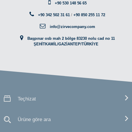
+90 530 148 56 65
+90 342 502 31 61
/
+90 850 255 11 72
info@zirvecompany.com
Başpınar osb mah 2 bölge 83230 nolu cad no 11
ŞEHİTKAMİL/GAZİANTEP/TÜRKİYE
Teçhizat
Ürüne göre ara