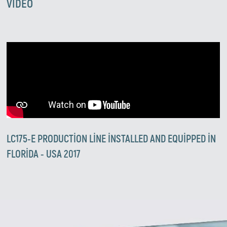
VIDEO
Zirve Extrussion
En kısa sürede cevap vereceğiz
LC175-E PRODUCTION LINE INSTALLED AND EQUIPPED IN
FLORIDA - USA 2017