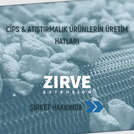
CİPS & ATIŞTIRMALIK ÜRÜNLERİN ÜRETİM
HATLARI
ŞIRKET HAKKINDA