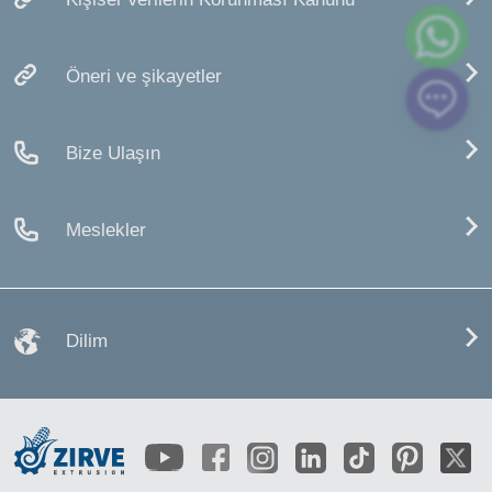
Öneri ve şikayetler
Bize Ulaşın
Meslekler
Dilim