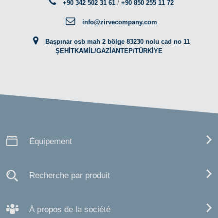
+90 342 502 31 61
/
+90 850 255 11 72
info@zirvecompany.com
Başpınar osb mah 2 bölge 83230 nolu cad no 11
ŞEHİTKAMİL/GAZİANTEP/TÜRKİYE
Équipement
Recherche par produit
À propos de la société