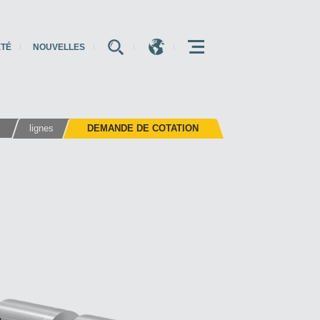
ÉTÉ
NOUVELLES
E
E
E
s
lignes
DEMANDE DE COTATION