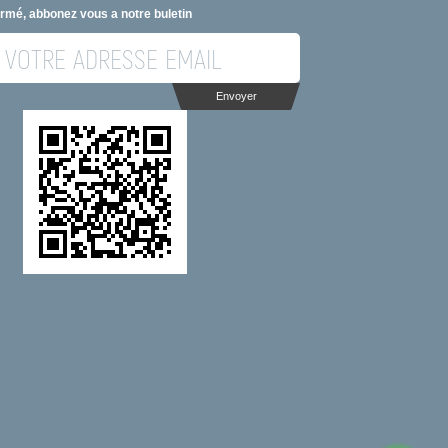
ormé, abbonez vous a notre buletin
Envoyer