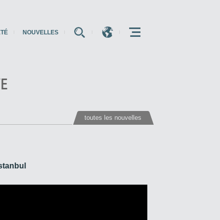
ÉTÉ
NOUVELLES
E
E
E
VE
toutes les nouvelles
stanbul