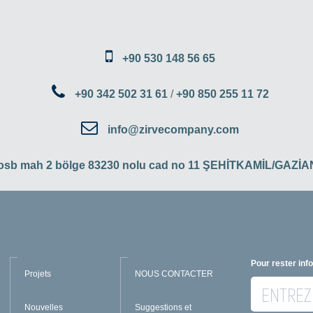
+90 530 148 56 65
+90 342 502 31 61
/
+90 850 255 11 72
info@zirvecompany.com
 osb mah 2 bölge 83230 nolu cad no 11 ŞEHİTKAMİL/GAZ
Pour rester inf
Projets
NOUS CONTACTER
Nouvelles
Suggestions et