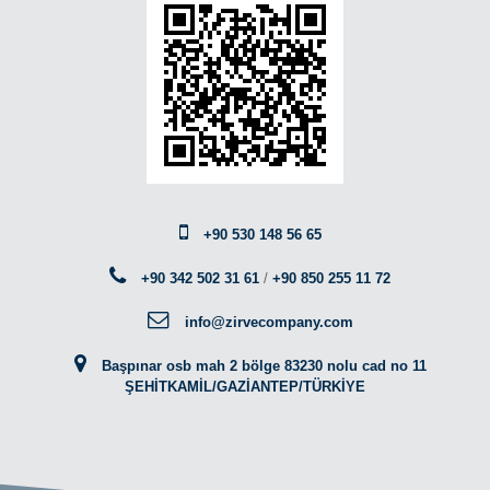
+90 530 148 56 65
+90 342 502 31 61
/
+90 850 255 11 72
info@zirvecompany.com
Başpınar osb mah 2 bölge 83230 nolu cad no 11
ŞEHİTKAMİL/GAZİANTEP/TÜRKİYE