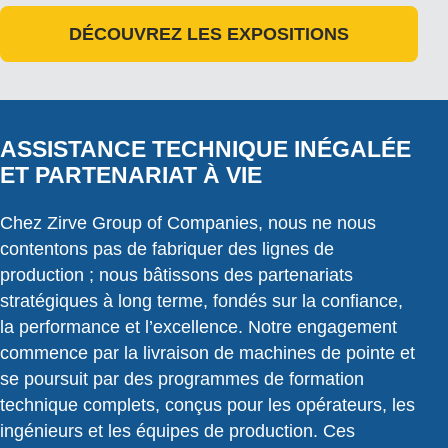
DÉCOUVREZ LES EXPOSITIONS
ASSISTANCE TECHNIQUE INÉGALÉE
ET PARTENARIAT À VIE
Chez Zirve Group of Companies, nous ne nous
contentons pas de fabriquer des lignes de
production ; nous bâtissons des partenariats
stratégiques à long terme, fondés sur la confiance,
la performance et l’excellence. Notre engagement
commence par la livraison de machines de pointe et
se poursuit par des programmes de formation
technique complets, conçus pour les opérateurs, les
ingénieurs et les équipes de production. Ces