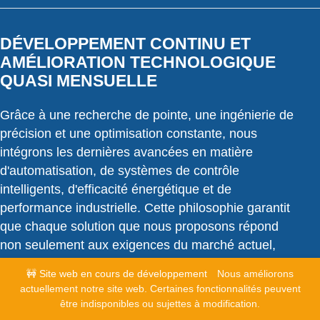
DÉVELOPPEMENT CONTINU ET
AMÉLIORATION TECHNOLOGIQUE
QUASI MENSUELLE
Grâce à une recherche de pointe, une ingénierie de
précision et une optimisation constante, nous
intégrons les dernières avancées en matière
d'automatisation, de systèmes de contrôle
intelligents, d'efficacité énergétique et de
performance industrielle. Cette philosophie garantit
que chaque solution que nous proposons répond
non seulement aux exigences du marché actuel,
mais est également conçue pour relever les défis de
🚧 Site web en cours de développement
Nous améliorons
demain. Nous investissons massivement dans notre
actuellement notre site web. Certaines fonctionnalités peuvent
atout le plus précieux : nos collaborateurs. Grâce à
être indisponibles ou sujettes à modification.
une formation spécialisée rigoureuse et à un