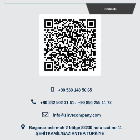
послать
+90 530 148 56 65
+90 342 502 31 61
/
+90 850 255 11 72
info@zirvecompany.com
Başpınar osb mah 2 bölge 83230 nolu cad no 11
ŞEHİTKAMİL/GAZİANTEP/TÜRKİYE