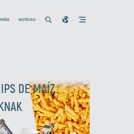
PAÑÍA
NOTICIAS
E
E
E
IPS DE MAÍZ
KNAK