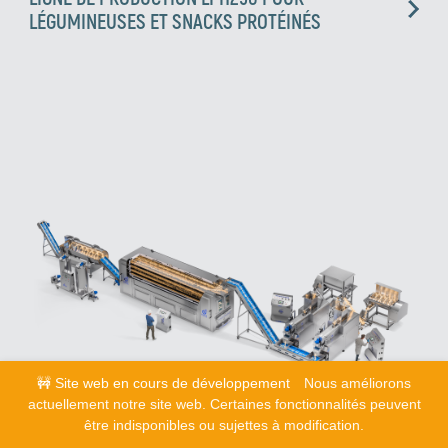
LÉGUMINEUSES ET SNACKS PROTÉINÉS
🚧 Site web en cours de développement
Nous améliorons
actuellement notre site web. Certaines fonctionnalités peuvent
être indisponibles ou sujettes à modification.
LIGNE DE PRODUCTION LPH 500 POUR SNACKS