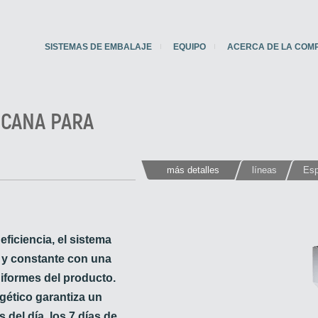
SISTEMAS DE EMBALAJE
EQUIPO
ACERCA DE LA COM
ICANA PARA
más detalles
líneas
Esp
ficiencia, el sistema
 y constante con una
iformes del producto.
ético garantiza un
 del día, los 7 días de