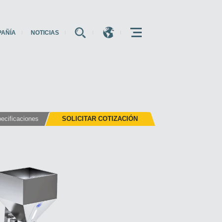
PAÑÍA
NOTICIAS
E
E
E
ecificaciones
SOLICITAR COTIZACIÓN