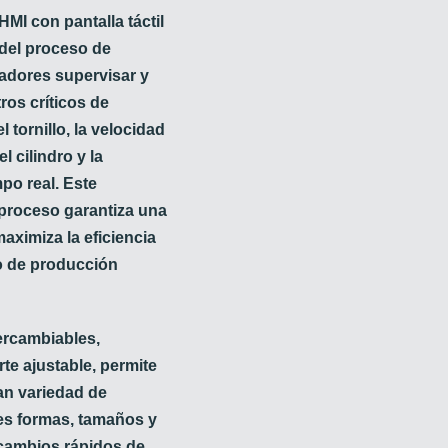
HMI con pantalla táctil
 del proceso de
radores supervisar y
ros críticos de
 tornillo, la velocidad
l cilindro y la
mpo real. Este
 proceso garantiza una
aximiza la eficiencia
o de producción
ercambiables,
e ajustable, permite
an variedad de
es formas, tamaños y
ta cambios rápidos de