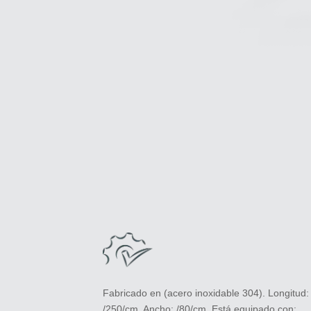
Fabricado en (acero inoxidable 304). Longitud:
/250/cm. Ancho: /80/cm. Está equipado con: