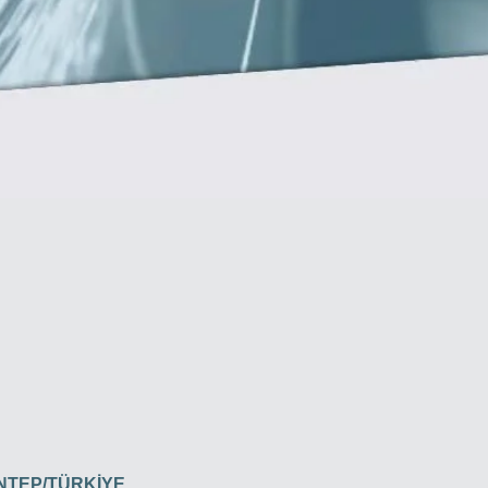
İANTEP/TÜRKİYE