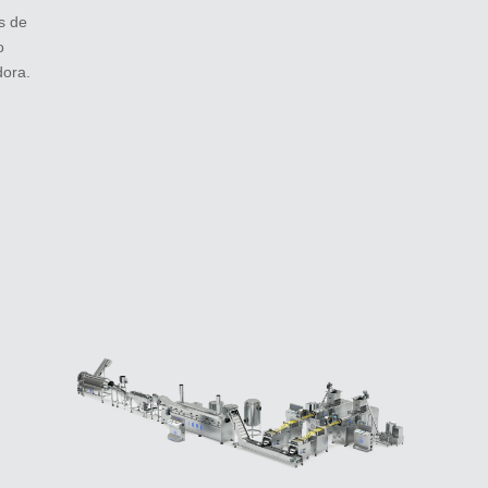
s de
o
dora.