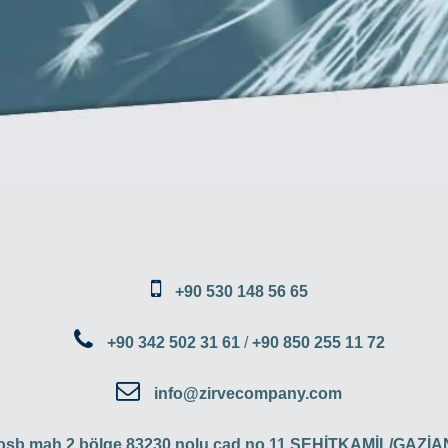
+90 530 148 56 65
+90 342 502 31 61
/
+90 850 255 11 72
info@zirvecompany.com
 osb mah 2 bölge 83230 nolu cad no 11 ŞEHİTKAMİL/GAZ