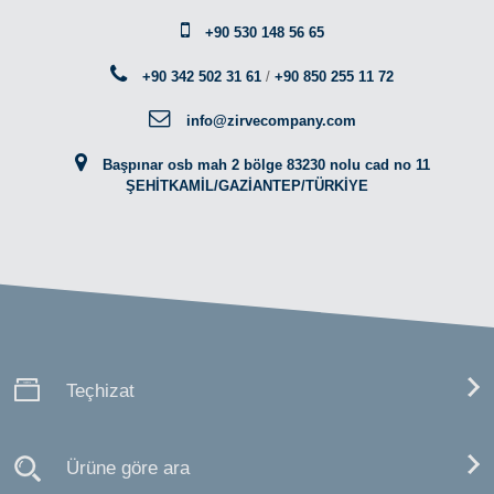
+90 530 148 56 65
+90 342 502 31 61
/
+90 850 255 11 72
info@zirvecompany.com
Başpınar osb mah 2 bölge 83230 nolu cad no 11
ŞEHİTKAMİL/GAZİANTEP/TÜRKİYE
Teçhizat
Ürüne göre ara