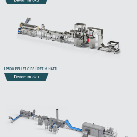
Devamını oku
LP500 PELLET CİPS ÜRETİM HATTI
Devamını oku