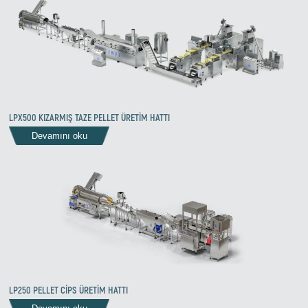
LPX500 KIZARMIŞ TAZE PELLET ÜRETİM HATTI
Devamını oku
Zirve Extrussion
En kısa sürede cevap vereceğiz
LP250 PELLET CİPS ÜRETİM HATTI