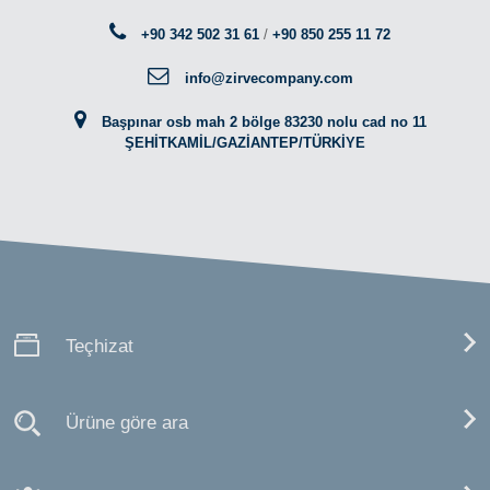
+90 342 502 31 61
/
+90 850 255 11 72
info@zirvecompany.com
Başpınar osb mah 2 bölge 83230 nolu cad no 11
ŞEHİTKAMİL/GAZİANTEP/TÜRKİYE
Teçhizat
Ürüne göre ara