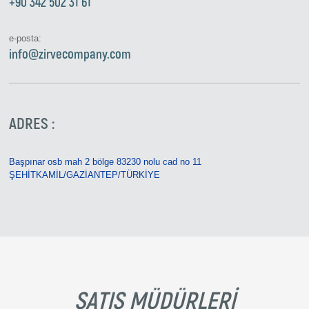
+90 342 502 31 61
e-posta:
info@zirvecompany.com
ADRES :
Başpınar osb mah 2 bölge 83230 nolu cad no 11
ŞEHİTKAMİL/GAZİANTEP/TÜRKİYE
SATIŞ MÜDÜRLERI