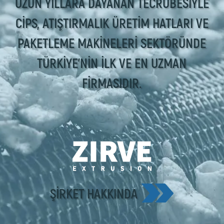
UZUN YILLARA DAYANAN TECRÜBESIYLE
CIPS, ATIŞTIRMALIK ÜRETIM HATLARI VE
PAKETLEME MAKINELERI SEKTÖRÜNDE
TÜRKIYE'NIN İLK VE EN UZMAN
FIRMASIDIR.
ŞIRKET HAKKINDA