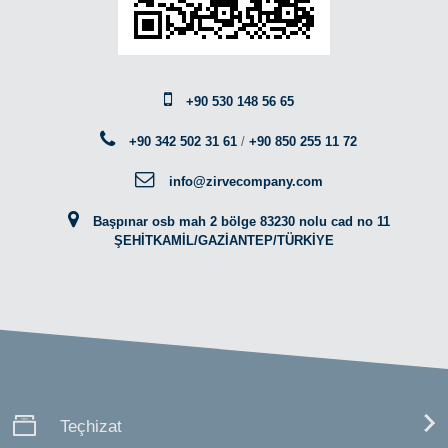
+90 530 148 56 65
+90 342 502 31 61
/
+90 850 255 11 72
info@zirvecompany.com
Başpınar osb mah 2 bölge 83230 nolu cad no 11
ŞEHİTKAMİL/GAZİANTEP/TÜRKİYE
Teçhizat