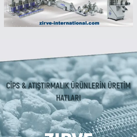
Zirve Extrussion
En kısa sürede cevap vereceğiz
CİPS & ATIŞTIRMALIK ÜRÜNLERİN ÜRETİM
HATLARI