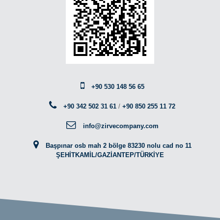
+90 530 148 56 65
+90 342 502 31 61
/
+90 850 255 11 72
info@zirvecompany.com
Başpınar osb mah 2 bölge 83230 nolu cad no 11
ŞEHİTKAMİL/GAZİANTEP/TÜRKİYE