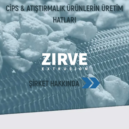
CİPS & ATIŞTIRMALIK ÜRÜNLERİN ÜRETİM
HATLARI
ŞIRKET HAKKINDA