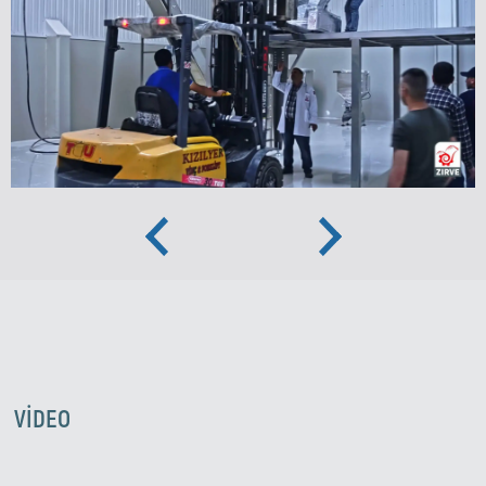
Previous
Next
Zirve Extrussion
En kısa sürede cevap vereceğiz
VIDEO