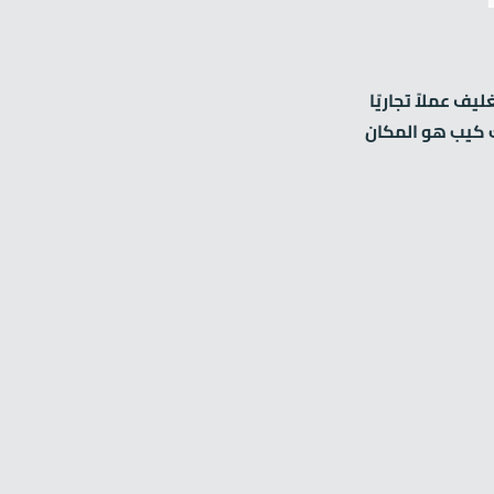
ف عملاً تجاريًا
ك كيب هو المكان
Zirve Extrussion
سوف نقوم بالرد في أقرب وقت ممكن