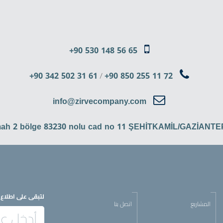
+90 530 148 56 65
+90 342 502 31 61
/
+90 850 255 11 72
info@zirvecompany.com
mah 2 bölge 83230 nolu cad no 11 ŞEHİTKAMİL/GAZİANT
لتبقى على اطلاع د
المشاريع
اتصل بنا