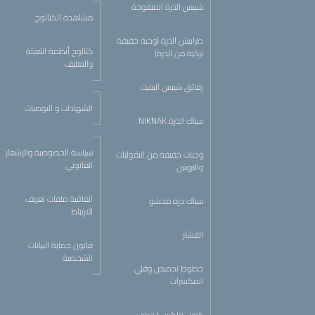
شيبس الذرة المنفوخة
مشاهدة الكتالوج
طرابيش الذرة (وجبة خفيفة
كتالوج أنظمة التعبئة
تركية من الذرة)
والتغليف
رقائق شيبس البيليت
الشهادات و التوصيات
سناك الذرة NIKNAK
سياسة الخصوصية والإشعار
وجبات خفيفة من البقوليات
القانوني
والبروتين
اتفاقية ملفات تعريف
سناك ذرة محشو
الارتباط
الفشار
قانون حماية البيانات
الشخصية
خطوط تحميص وقلي
المكسرات
كورن فلكس ( حبوب