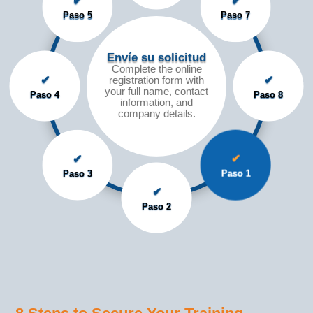
✔
✔
Paso 5
Paso 7
Envíe su solicitud
Complete the online
✔
✔
registration form with
your full name, contact
Paso 4
Paso 8
information, and
company details.
✔
✔
Paso 3
Paso 1
✔
Paso 2