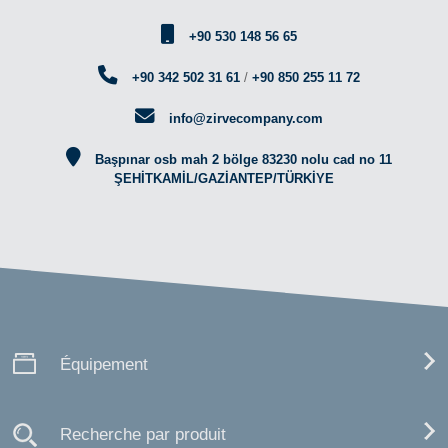
+90 530 148 56 65
+90 342 502 31 61
/
+90 850 255 11 72
info@zirvecompany.com
Başpınar osb mah 2 bölge 83230 nolu cad no 11
ŞEHİTKAMİL/GAZİANTEP/TÜRKİYE
Équipement
Recherche par produit