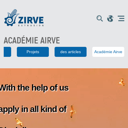
ACADÉMIE AIRVE
es
Projets
des articles
Académie Airve
With the help of us
apply in all kind of