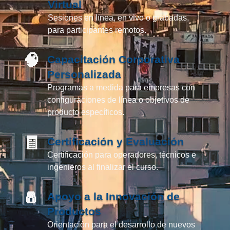
Virtual
Sesiones en línea, en vivo o grabadas,
para participantes remotos.
🧠
Capacitación Corporativa
Personalizada
Programas a medida para empresas con
configuraciones de línea o objetivos de
producto específicos.
🧾
Certificación y Evaluación
Certificación para operadores, técnicos e
ingenieros al finalizar el curso.
🧂
Apoyo a la Innovación de
Productos
Orientación para el desarrollo de nuevos