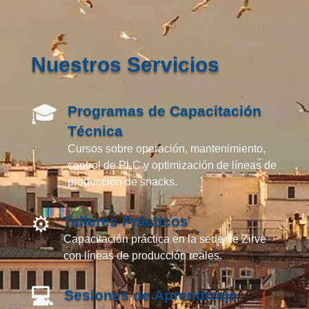
Nuestros Servicios
🎓
Programas de Capacitación
Técnica
Cursos sobre operación, mantenimiento,
control de PLC y optimización de líneas de
producción de snacks.
⚙️
Talleres Prácticos
Capacitación práctica en la sede de Zirve
con líneas de producción reales.
💻
Sesiones de Aprendizaje