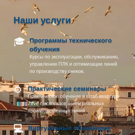
Наши услуги
🎓
Программы технического
обучения
Курсы по эксплуатации, обслуживанию,
управлению ПЛК и оптимизации линий
по производству снеков.
⚙️
Практические семинары
Практическое обучение в штаб-квартире
Zirve с использованием реальных
производственных линий.
💻
Виртуальные обучающие