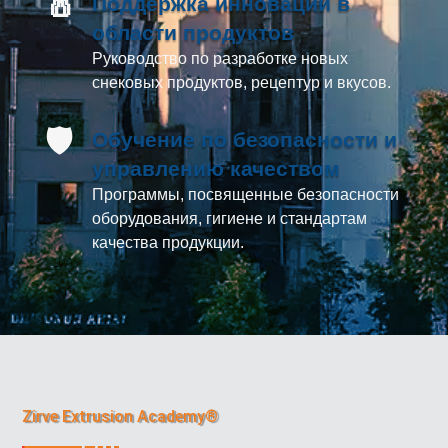
🧂
Поддержка инноваций в
области продуктов
Руководство по разработке новых
снековых продуктов, рецептур и вкусов.
🛡️
Обучение по безопасности и
управлению качеством
Программы, посвященные безопасности
оборудования, гигиене и стандартам
качества продукции.
Zirve Extrusion Academy®