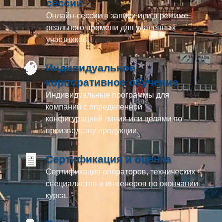
сессии
Онлайн-сессии в записи или в режиме
реального времени для удаленных
участников.
🧠
Индивидуальное
корпоративное обучение
Индивидуальные программы для
компаний с определенной
конфигурацией линии или целями по
производству продукции.
🧾
Сертификация и оценка
Сертификация операторов, технических
специалистов и инженеров по окончании
курса.