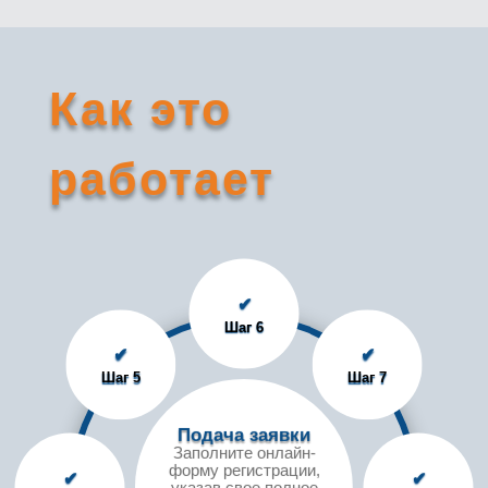
Как это
работает
✔
Шаг 6
✔
✔
Шаг 5
Шаг 7
Подача заявки
Заполните онлайн-
форму регистрации,
✔
✔
указав свое полное