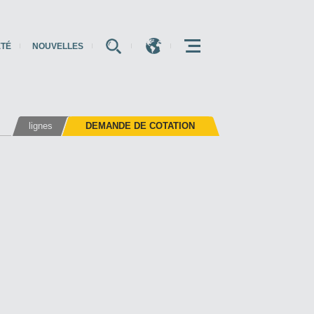
ÉTÉ
NOUVELLES
E
E
E
lignes
DEMANDE DE COTATION