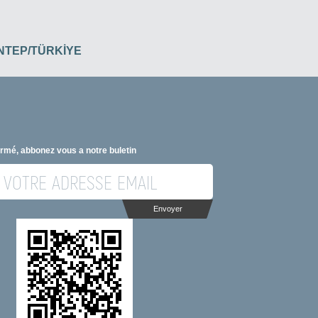
İANTEP/TÜRKİYE
ormé, abbonez vous a notre buletin
Envoyer