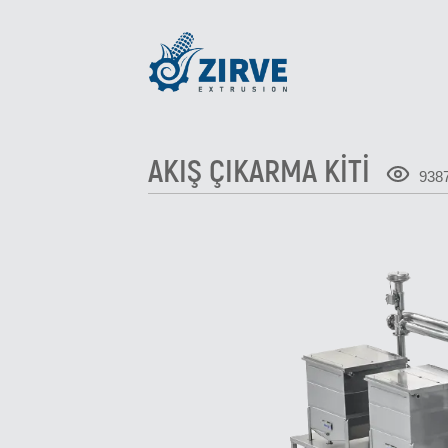
AKIŞ ÇIKARMA KİTİ
938