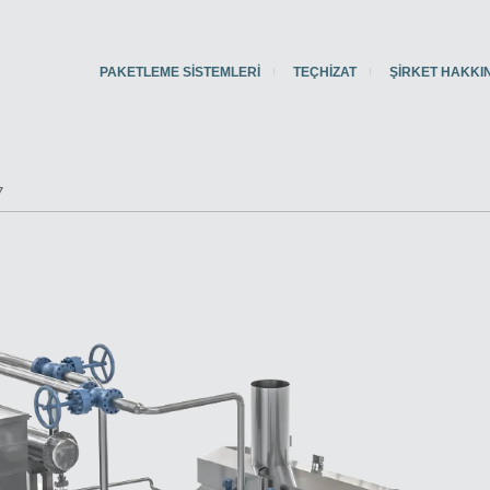
PAKETLEME SISTEMLERI
TEÇHIZAT
ŞIRKET HAKKI
7