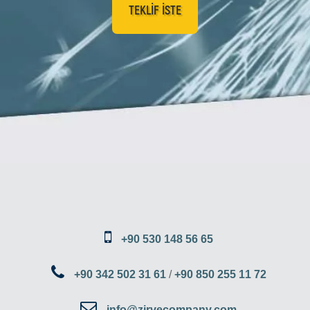
TEKLIF ISTE
+90 530 148 56 65
+90 342 502 31 61
/
+90 850 255 11 72
info@zirvecompany.com