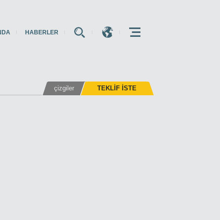
NDA
HABERLER
E
E
E
çizgiler
TEKLIF ISTE