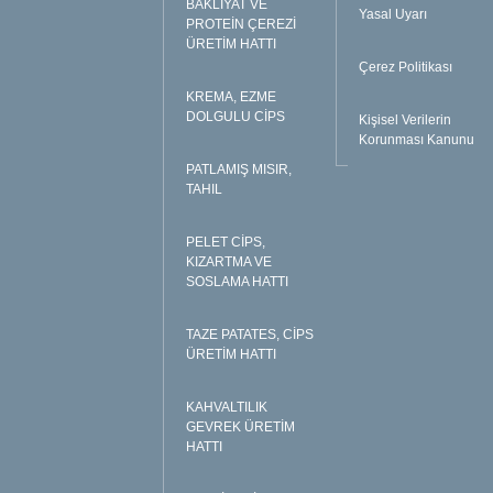
BAKLİYAT VE
Yasal Uyarı
PROTEİN ÇEREZİ
ÜRETİM HATTI
Çerez Politikası
KREMA, EZME
DOLGULU CİPS
Kişisel Verilerin
Korunması Kanunu
PATLAMIŞ MISIR,
TAHIL
PELET CİPS,
KIZARTMA VE
SOSLAMA HATTI
TAZE PATATES, CİPS
ÜRETİM HATTI
KAHVALTILIK
GEVREK ÜRETİM
HATTI