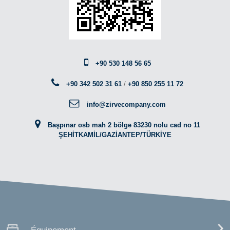
+90 530 148 56 65
+90 342 502 31 61
/
+90 850 255 11 72
info@zirvecompany.com
Başpınar osb mah 2 bölge 83230 nolu cad no 11
ŞEHİTKAMİL/GAZİANTEP/TÜRKİYE