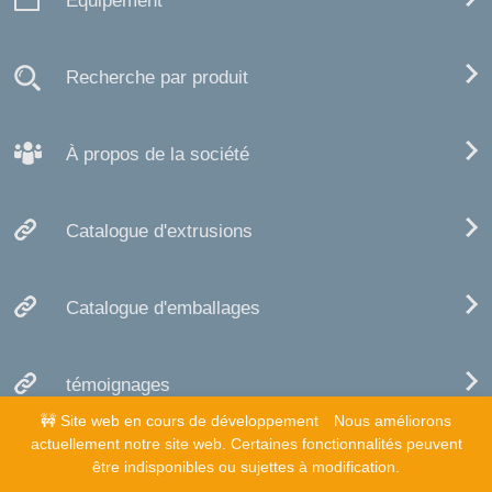
Équipement
Recherche par produit
À propos de la société
Catalogue d'extrusions
Catalogue d'emballages
témoignages
🚧 Site web en cours de développement
Nous améliorons
actuellement notre site web. Certaines fonctionnalités peuvent
Politique de confidentialité et mentions
être indisponibles ou sujettes à modification.
légales